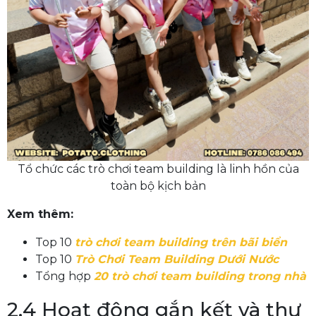
Tổ chức các trò chơi team building là linh hồn của
toàn bộ kịch bản
Xem thêm:
Top 10
trò chơi team building trên bãi biển
Top 10
Trò Chơi Team Building Dưới Nước
Tổng hợp
20 trò chơi team building trong nhà
2.4 Hoạt động gắn kết và thư