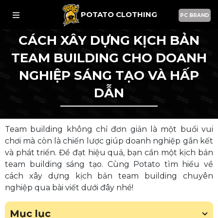
POTATO CLOTHING
PC BRAND
CÁCH XÂY DỰNG KỊCH BẢN
TEAM BUILDING CHO DOANH
NGHIỆP SÁNG TẠO VÀ HẤP
DẪN
Team building không chỉ đơn giản là một buổi vui
chơi mà còn là chiến lược giúp doanh nghiệp gắn kết
và phát triển. Để đạt hiệu quả, bạn cần một kịch bản
team building sáng tạo. Cùng Potato tìm hiểu về
cách xây dựng kịch bản team building chuyên
nghiệp qua bài viết dưới đây nhé!
Mục lục