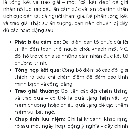
là tổng kết và trao giải – một “cái kết đẹp” để ghi
nhận nỗ lực, tạo dấu ấn cảm xúc và lan tỏa tinh thần
tích cực đến tất cả người tham gia. Để phần tổng kết
và trao giải thật sự ấn tượng, bạn nên chuẩn bị đầy
đủ các hoạt động sau:
Phát biểu cảm ơn:
Đại diện ban tổ chức gửi lời
tri ân đến toàn thể người chơi, khách mời, MC,
đội hỗ trợ và chia sẻ những cảm nhận đúc kết từ
chương trình.
Tổng hợp kết quả:
Công bố điểm số các đội, giải
thích rõ tiêu chí chấm điểm để đảm bảo tính
minh bạch và công bằng.
Trao giải thưởng:
Gọi tên các đội chiến thắng
và trao quà – có thể là quà tặng hiện vật, kỷ
niệm chương hoặc phiếu quà tặng để tạo thêm
niềm vui bất ngờ.
Chụp ảnh lưu niệm:
Ghi lại khoảnh khắc rạng
rỡ sau một ngày hoạt động ý nghĩa – đây chính