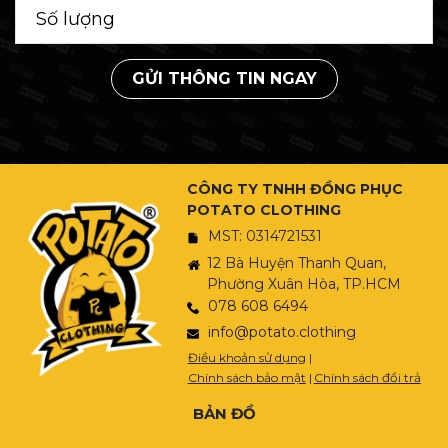
GỬI THÔNG TIN NGAY
CÔNG TY TNHH ĐỒNG PHỤC
POTATO CLOTHING
MST: 0314721531
12 Bà Huyện Thanh Quan,
Phường Xuân Hòa, TP.HCM
078 608 6494
info@potato.clothing
Điều khoản sử dụng
|
Chính sách bảo mật
|
Chính sách đổi trả
BẢN ĐỒ