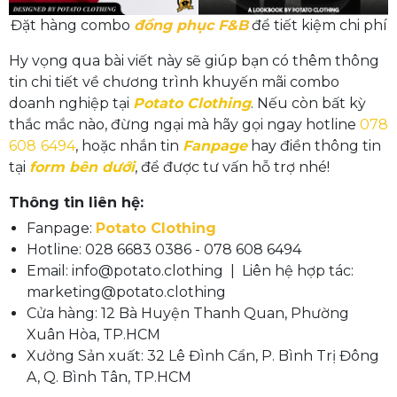
Đặt hàng combo
đồng phục F&B
để tiết kiệm chi phí
Hy vọng qua bài viết này sẽ giúp bạn có thêm thông
tin chi tiết về chương trình khuyến mãi combo
doanh nghiệp tại
Potato Clothing
. Nếu còn bất kỳ
thắc mắc nào, đừng ngại mà hãy gọi ngay hotline
078
608
6494
, hoặc nhắn tin
Fanpage
hay điền thông tin
tại
form bên dưới
, để được tư vấn hỗ trợ nhé!
Thông tin liên hệ:
Fanpage:
Potato Clothing
Hotline: 028 6683 0386 - 078 608 6494
Email: info@potato.clothing | Liên hệ hợp tác:
marketing@potato.clothing
Cửa hàng: 12 Bà Huyện Thanh Quan, Phường
Xuân Hòa, TP.HCM
Xưởng Sản xuất: 32 Lê Đình Cẩn, P. Bình Trị Đông
A, Q. Bình Tân, TP.HCM