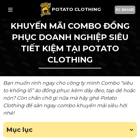
POTATO CLOTHING
PC BRAND
KHUYẾN MÃI COMBO ĐỒNG
PHỤC DOANH NGHIỆP SIÊU
TIẾT KIỆM TẠI POTATO
CLOTHING
Bạn muốn rinh ngay cho công ty mình Combo “siêu
to khổng lồ” áo đồng phục kèm dây đeo, tạp dề hoặc
nón? Còn chần chờ gì nữa mà hãy ghé Potato
Clothing để săn ngay combo khuyến mãi siêu hời
nhé!
Mục lục