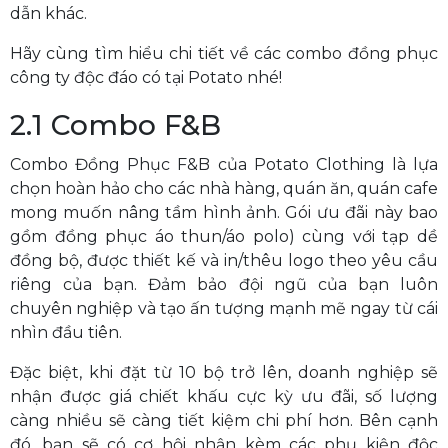
dẫn khác.
Hãy cùng tìm hiểu chi tiết về các combo đồng phục
công ty độc đáo có tại Potato nhé!
2.1 Combo F&B
Combo Đồng Phục F&B của Potato Clothing là lựa
chọn hoàn hảo cho các nhà hàng, quán ăn, quán cafe
mong muốn nâng tầm hình ảnh. Gói ưu đãi này bao
gồm đồng phục áo thun/áo polo) cùng với tạp dề
đồng bộ, được thiết kế và in/thêu logo theo yêu cầu
riêng của bạn. Đảm bảo đội ngũ của bạn luôn
chuyên nghiệp và tạo ấn tượng mạnh mẽ ngay từ cái
nhìn đầu tiên.
Đặc biệt, khi đặt từ 10 bộ trở lên, doanh nghiệp sẽ
nhận được giá chiết khấu cực kỳ ưu đãi, số lượng
càng nhiều sẽ càng tiết kiệm chi phí hơn. Bên cạnh
đó, bạn sẽ có cơ hội nhận kèm các phụ kiện độc