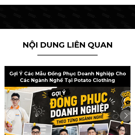
NỘI DUNG LIÊN QUAN
TOP NHỮNG MÀU ÁO ĐỒNG PHỤC TEAM
BUILDING ĐƯỢC LỰA CHỌN NHIỀU NHẤT 2026