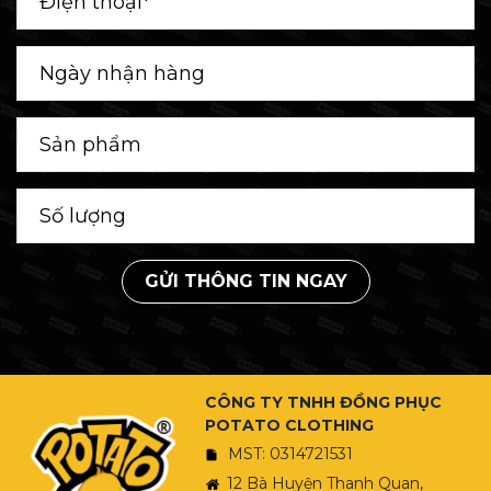
GỬI THÔNG TIN NGAY
CÔNG TY TNHH ĐỒNG PHỤC
POTATO CLOTHING
MST: 0314721531
12 Bà Huyện Thanh Quan,