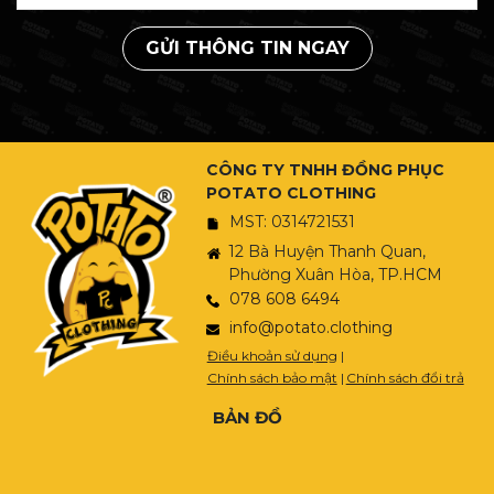
GỬI THÔNG TIN NGAY
CÔNG TY TNHH ĐỒNG PHỤC
POTATO CLOTHING
MST: 0314721531
12 Bà Huyện Thanh Quan,
Phường Xuân Hòa, TP.HCM
078 608 6494
info@potato.clothing
Điều khoản sử dụng
|
Chính sách bảo mật
|
Chính sách đổi trả
BẢN ĐỒ