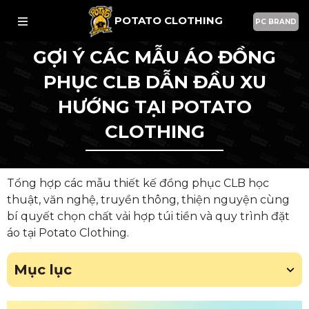
POTATO CLOTHING
PC BRAND
GỢI Ý CÁC MẪU ÁO ĐỒNG
PHỤC CLB DẪN ĐẦU XU
HƯỚNG TẠI POTATO
CLOTHING
Tổng hợp các mẫu thiết kế đồng phục CLB học
thuật, văn nghệ, truyền thông, thiện nguyện cùng
bí quyết chọn chất vải hợp túi tiền và quy trình đặt
áo tại Potato Clothing.
Mục lục