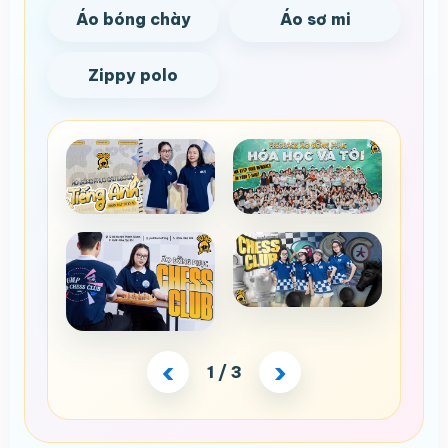
Áo bóng chày
Áo sơ mi
Zippy polo
‹
›
1 / 3