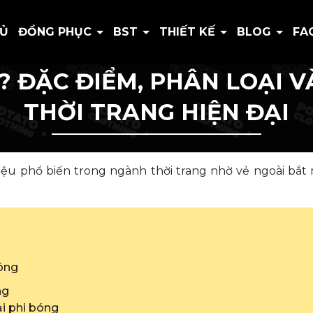
HỦ
ĐỒNG PHỤC
BST
THIẾT KẾ
BLOG
FA
Ì? ĐẶC ĐIỂM, PHÂN LOẠI
THỜI TRANG HIỆN ĐẠI
liệu phổ biến trong ngành thời trang nhờ vẻ ngoài bắt
bóng
ng
vải phi bóng