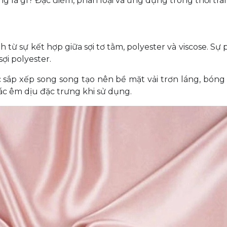
ng là gì? Đặc điểm, phân loại và ứng dụng trong thời tra
h từ sự kết hợp giữa sợi tơ tằm, polyester và viscose. S
sợi polyester.
c sắp xếp song song tạo nên bề mặt vải trơn láng, bóng
ác êm dịu đặc trưng khi sử dụng.