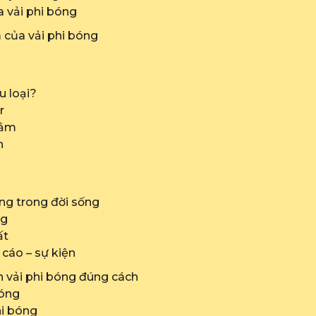
a vải phi bóng
 của vải phi bóng
u loại?
r
tằm
n
ng trong đời sống
ng
ất
 cáo – sự kiện
n vải phi bóng đúng cách
bóng
hi bóng