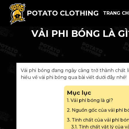
POTATO CLOTHING
TRANG C
VẢI PHI BÓNG LÀ G
Vải phi bóng đang ngày càng trở thành chất 
hiểu về vải phi bóng qua bài viết dưới đây nhé!
Mục lục
1. Vải phi bóng là gì?
2. Nguồn gốc của vải phi 
3. Tính chất của vải phi bó
3.1. Tính chất vật lý của 