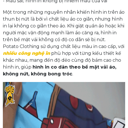
- Màu sắc hình in không bị nhiễm màu của vải
Một trong những nguyên nhân khiến hình in trên áo
thun bị nứt là bởi vì chất liệu áo co giãn, nhưng hình
in lại không co giãn theo áo. Khi giặt quần áo hoặc khi
người mặc vận động mạnh làm áo căng ra, hình in
trên bề mặt vải không có độ co dãn sẽ bị nứt.
Potato Clothing sử dụng chất liệu màu in cao cấp, với
nhiều công nghệ in
phù hợp với từng kiểu thiết kế
khác nhau, mang đến độ dẻo cùng độ bám cao cho
hình in, giúp
hình in co dãn theo bề mặt vải áo,
không nứt, không bong tróc
.