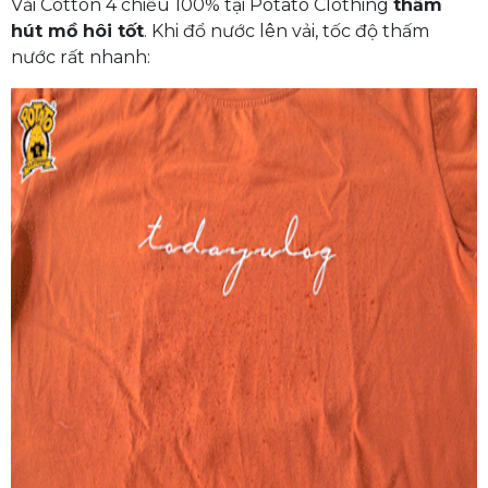
Vải Cotton 4 chiều 100% tại Potato Clothing
thấm
hút mồ hôi tốt
. Khi đổ nước lên vải, tốc độ thấm
nước rất nhanh: