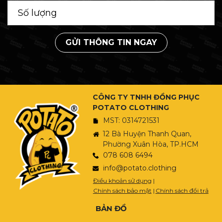
GỬI THÔNG TIN NGAY
CÔNG TY TNHH ĐỒNG PHỤC
POTATO CLOTHING
MST: 0314721531
12 Bà Huyện Thanh Quan,
Phường Xuân Hòa, TP.HCM
078 608 6494
info@potato.clothing
Điều khoản sử dụng
|
Chính sách bảo mật
|
Chính sách đổi trả
BẢN ĐỒ