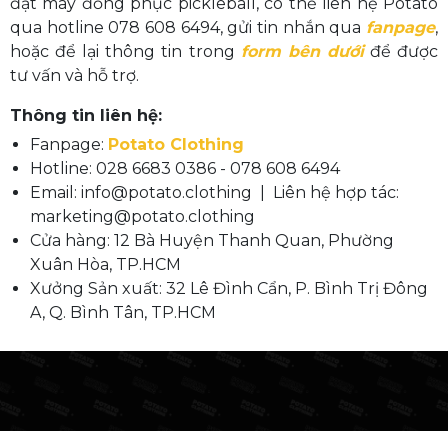
đặt may đồng phục pickleball, có thể liên hệ Potato
qua hotline 078 608 6494, gửi tin nhắn qua
fanpage
,
hoặc để lại thông tin trong
form bên dưới
để được
tư vấn và hỗ trợ.
Thông tin liên hệ:
Fanpage:
Potato Clothing
Hotline: 028 6683 0386 - 078 608 6494
Email: info@potato.clothing | Liên hệ hợp tác:
marketing@potato.clothing
Cửa hàng: 12 Bà Huyện Thanh Quan, Phường
Xuân Hòa, TP.HCM
Xưởng Sản xuất: 32 Lê Đình Cẩn, P. Bình Trị Đông
A, Q. Bình Tân, TP.HCM