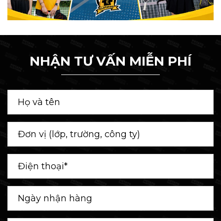
NHẬN TƯ VẤN MIỄN PHÍ