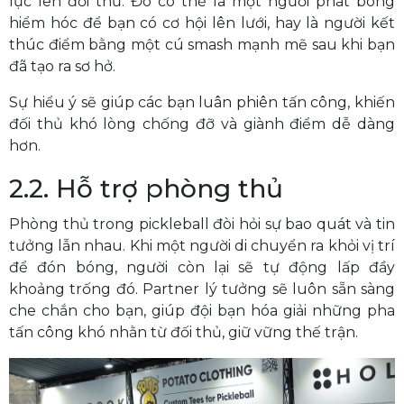
lực lên đối thủ. Đó có thể là một người phát bóng
hiểm hóc để bạn có cơ hội lên lưới, hay là người kết
thúc điểm bằng một cú smash mạnh mẽ sau khi bạn
đã tạo ra sơ hở.
Sự hiểu ý sẽ giúp các bạn luân phiên tấn công, khiến
đối thủ khó lòng chống đỡ và giành điểm dễ dàng
hơn.
2.2. Hỗ trợ phòng thủ
Phòng thủ trong pickleball đòi hỏi sự bao quát và tin
tưởng lẫn nhau. Khi một người di chuyển ra khỏi vị trí
để đón bóng, người còn lại sẽ tự động lấp đầy
khoảng trống đó. Partner lý tưởng sẽ luôn sẵn sàng
che chắn cho bạn, giúp đội bạn hóa giải những pha
tấn công khó nhằn từ đối thủ, giữ vững thế trận.