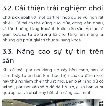
3.2. Cải thiện trải nghiệm chơi
Chơi pickleball với một partner hợp gu sẽ vui hơn rất
nhiều. Cả hai có thể cùng cười đùa, động viên nhau,
và tận hưởng từng khoảnh khắc trên sân. Áp lực sẽ
giảm bớt, sự tự do trong lối chơi tăng lên, mang lại
những giờ phút giải trí thực sự sảng khoái.
3.3. Nâng cao sự tự tin trên
sân
Khi có một partner đáng tin cậy bên cạnh, bạn sẽ
cảm thấy tự tin hơn khi thực hiện các cú đánh khó
hay thử nghiệm chiến thuật mới. Bạn biết rằng dù có
sai sót, partner vẫn sẽ ở đó để hỗ trợ, giúp bạn vượt
qua áp lực và phát huy hết khả năng của mình.