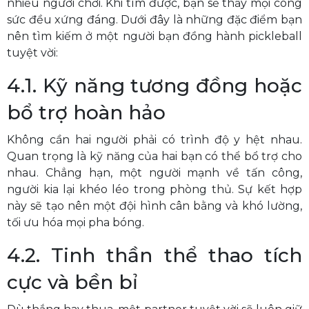
nhiều người chơi. Khi tìm được, bạn sẽ thấy mọi công
sức đều xứng đáng. Dưới đây là những đặc điểm bạn
nên tìm kiếm ở một người bạn đồng hành pickleball
tuyệt vời:
4.1. Kỹ năng tương đồng hoặc
bổ trợ hoàn hảo
Không cần hai người phải có trình độ y hệt nhau.
Quan trọng là kỹ năng của hai bạn có thể bổ trợ cho
nhau. Chẳng hạn, một người mạnh về tấn công,
người kia lại khéo léo trong phòng thủ. Sự kết hợp
này sẽ tạo nên một đội hình cân bằng và khó lường,
tối ưu hóa mọi pha bóng.
4.2. Tinh thần thể thao tích
cực và bền bỉ