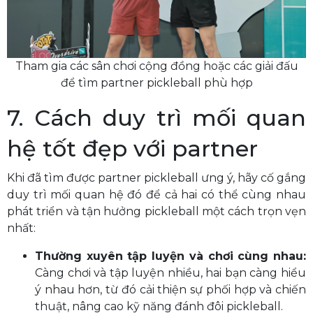
Tham gia các sân chơi cộng đồng hoặc các giải đấu
để tìm partner pickleball phù hợp
7. Cách duy trì mối quan
hệ tốt đẹp với partner
Khi đã tìm được partner pickleball ưng ý, hãy cố gắng
duy trì mối quan hệ đó để cả hai có thể cùng nhau
phát triển và tận hưởng pickleball một cách trọn vẹn
nhất:
Thường xuyên tập luyện và chơi cùng nhau:
Càng chơi và tập luyện nhiều, hai bạn càng hiểu
ý nhau hơn, từ đó cải thiện sự phối hợp và chiến
thuật, nâng cao kỹ năng đánh đôi pickleball.