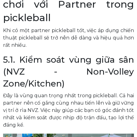
chơi với Partner trong
pickleball
Khi có một partner pickleball tốt, việc áp dụng chiến
thuật pickleball sẽ trở nên dễ dàng và hiệu quả hơn
rất nhiều.
5.1. Kiểm soát vùng giữa sân
(NVZ - Non-Volley
Zone/Kitchen)
Đây là vùng quan trọng nhất trong pickleball. Cả hai
partner nên cố gắng cùng nhau tiến lên và giữ vững
vị trí ở rìa NVZ. Việc này giúp các bạn có góc đánh tốt
nhất và kiểm soát được nhịp độ trận đấu, tạo lợi thế
đáng kể.