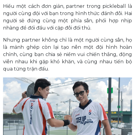
Hiểu một cách đơn giản, partner trong pickleball là
người cùng đội với bạn trong hình thức đánh đôi. Hai
người sẽ đứng cùng một phía sân, phối hợp nhịp
nhàng để đối đầu với cặp đôi đối thủ.
Nhưng partner không chỉ là một người cùng sân, họ
là mảnh ghép còn lại tạo nên một đội hình hoàn
chỉnh, cùng bạn chia sẻ niềm vui chiến thắng, động
viên nhau khi gặp khó khăn, và cùng nhau tiến bộ
qua từng trận đấu.