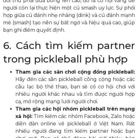
đối thủ phải đưa bóng lên cao, đó là cơ hội vàng để
người còn lại thực hiện một cú smash uy lực. Sự phối
hợp giữa cú đánh nhẹ nhàng (dink) và cú đánh mạnh
mẽ (smash) tạo nên sự bất ngờ và hiệu quả cao, giúp
bạn ghi điểm quyết định.
6. Cách tìm kiếm partner
trong pickleball phù hợp
Tham gia các sân chơi cộng đồng pickleball:
Hãy đến các sân pickleball công cộng hoặc các
câu lạc bộ thể thao, bạn sẽ có cơ hội chơi với
nhiều người khác nhau và tìm được người hợp
cạ, mở rộng mạng lưới người chơi.
Tham gia các hội nhóm pickleball trên mạng
xã hội:
Tìm kiếm các nhóm Facebook, Zalo hoặc
diễn đàn online về pickleball ở Việt Nam. Rất
nhiều người đang tìm kiếm partner hoặc bạn