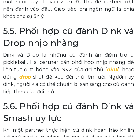
một ngón tay chỉ vào vị trí đối thủ để partner biết
nên đánh vào đâu. Giao tiếp phi ngôn ngữ là chìa
khóa cho sự ăn ý.
5.5. Phối hợp cú đánh Dink và
Drop nhịp nhàng
Dink và Drop là những cú đánh ăn điểm trong
pickleball. Hai partner cần phối hợp nhịp nhàng để
liên tục đưa bóng vào NVZ của đối thủ (
dink
) hoặc
dùng
drop
shot để kéo đối thủ lên lưới. Người này
dink, người kia có thể chuẩn bị sẵn sàng cho cú đánh
tiếp theo của đối thủ.
5.6. Phối hợp cú đánh Dink và
Smash uy lực
Khi một partner thực hiện cú dink hoàn hảo khiến