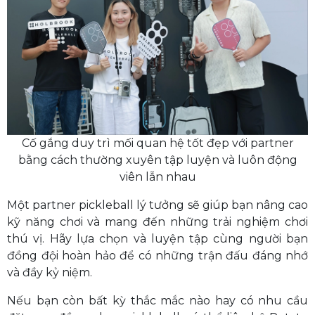
Cố gắng duy trì mối quan hệ tốt đẹp với partner
bằng cách thường xuyên tập luyện và luôn động
viên lẫn nhau
Một partner pickleball lý tưởng sẽ giúp bạn nâng cao
kỹ năng chơi và mang đến những trải nghiệm chơi
thú vị. Hãy lựa chọn và luyện tập cùng người bạn
đồng đội hoàn hảo để có những trận đấu đáng nhớ
và đầy kỷ niệm.
Nếu bạn còn bất kỳ thắc mắc nào hay có nhu cầu