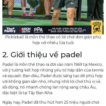
Pickleball là môn thể thao có lối chơi đơn giản phù
hợp với nhiều lứa tuổi
2. Giới thiệu về padel
Padel là môn thể thao ra đời vào năm 1969 tại Mexico,
với ý tưởng kết hợp những yếu tố hấp dẫn của tennis
và squash. Ban đầu, Padel được sáng tạo để phù hợp
với không gian sân nhỏ, nhưng nhờ lối chơi thú vị và
sôi động, nó nhanh chóng lan rộng sang châu Âu,
đặc biệt là tại Tây Ban Nha.
Ngày nay, Padel đã thu hút hơn 25 triệu người chơi