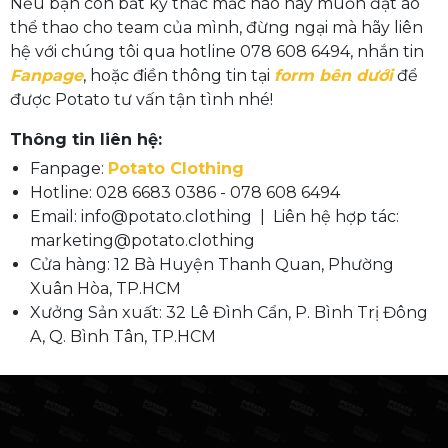
Nếu bạn còn bất kỳ thắc mắc nào hay muốn đặt áo
thể thao cho team của mình, đừng ngại mà hãy liên
hệ với chúng tôi qua hotline 078 608 6494, nhắn tin
Fanpage
, hoặc điền thông tin tại
form bên dưới
để
được Potato tư vấn tận tình nhé!
Thông tin liên hệ:
Fanpage:
Potato Clothing
Hotline: 028 6683 0386 - 078 608 6494
Email: info@potato.clothing | Liên hệ hợp tác:
marketing@potato.clothing
Cửa hàng: 12 Bà Huyện Thanh Quan, Phường
Xuân Hòa, TP.HCM
Xưởng Sản xuất: 32 Lê Đình Cẩn, P. Bình Trị Đông
A, Q. Bình Tân, TP.HCM