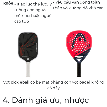
- Yêu cầu vận động toàn
khỏe
- Ít áp lực thể lực, lý
thân với cường độ khá cao.
tưởng cho người
mới chơi hoặc người
cao tuổi.
Vợt pickleball có bề mặt phẳng còn vợt padel không
có dây
4. Đánh giá ưu, nhược