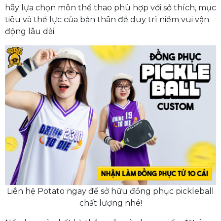
hãy lựa chọn môn thể thao phù hợp với sở thích, mục
tiêu và thể lực của bản thân để duy trì niềm vui vận
động lâu dài.
Liên hệ Potato ngay để sở hữu đồng phục pickleball
chất lượng nhé!