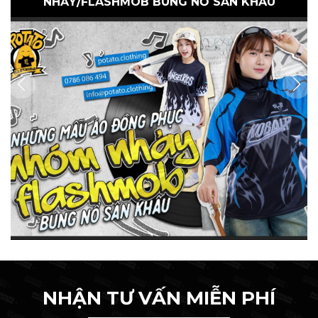
NHẢY/FLASHMOB BÙNG NỔ SÂN KHẤU
NHẬN TƯ VẤN MIỄN PHÍ