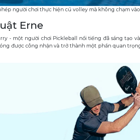
phép người chơi thực hiện cú volley mà không chạm vào
huật Erne
rry - một người chơi Pickleball nổi tiếng đã sáng tạo 
óng được công nhận và trở thành một phần quan trọng t