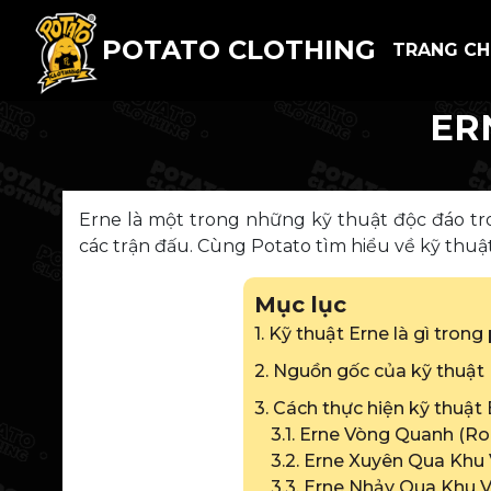
POTATO CLOTHING
TRANG C
ER
Erne là một trong những kỹ thuật độc đáo t
các trận đấu. Cùng Potato tìm hiểu về kỹ thuật 
Mục lục
1. Kỹ thuật Erne là gì trong
2. Nguồn gốc của kỹ thuật
3. Cách thực hiện kỹ thuật 
3.1. Erne Vòng Quanh (R
3.2. Erne Xuyên Qua Khu 
3.3. Erne Nhảy Qua Khu V