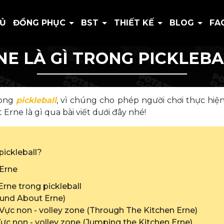
HỦ
ĐỒNG PHỤC
BST
THIẾT KẾ
BLOG
FA
NE LÀ GÌ TRONG PICKLEBA
rong
pickleball
, vì chúng cho phép người chơi thực hiện
Erne là gì qua bài viết dưới đây nhé!
 pickleball?
 Erne
Erne trong pickleball
ound About Erne)
Vực non - volley zone (Through The Kitchen Erne)
ực non - volley zone (Jumping the Kitchen Erne)