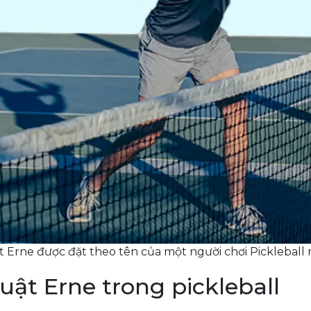
t Erne được đặt theo tên của một người chơi Pickleball n
uật Erne trong pickleball