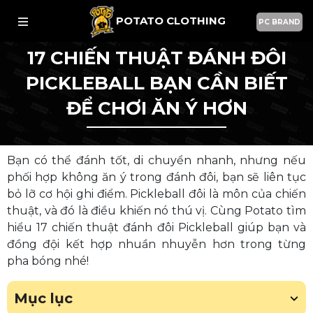
POTATO CLOTHING
PC BRAND
17 CHIẾN THUẬT ĐÁNH ĐÔI
PICKLEBALL BẠN CẦN BIẾT
ĐỂ CHƠI ĂN Ý HƠN
Bạn có thể đánh tốt, di chuyển nhanh, nhưng nếu
phối hợp không ăn ý trong đánh đôi, bạn sẽ liên tục
bỏ lỡ cơ hội ghi điểm. Pickleball đôi là môn của chiến
thuật, và đó là điều khiến nó thú vị. Cùng Potato tìm
hiểu 17 chiến thuật đánh đôi Pickleball giúp bạn và
đồng đội kết hợp nhuần nhuyễn hơn trong từng
pha bóng nhé!
Mục lục