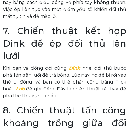
này bằng cách điều bóng về phía tay không thuận.
Việc ép liên tục vào một điểm yếu sẽ khiến đối thủ
mất tự tin và dễ mắc lỗi.
7. Chiến thuật kết hợp
Dink để ép đối thủ lên
lưới
Khi bạn và đồng đội cùng
Dink
nhẹ, đối thủ buộc
phải lên gần lưới để trả bóng. Lúc này, họ dễ bị rơi vào
thế bị động, và bạn có thể phản công bằng Flick
hoặc
Lob
để ghi điểm. Đây là chiến thuật rất hay để
phá thế thủ vững chắc.
8. Chiến thuật tấn công
khoảng trống giữa đối