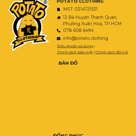
POTATO CLOTHING
MST: 0314721531
12 Bà Huyện Thanh Quan,
Phường Xuân Hòa, TP.HCM
078 608 6494
info@potato.clothing
Điều khoản sử dụng
|
Chính sách bảo mật
|
Chính sách đổi trả
BẢN ĐỒ
ĐỒNG PHỤC