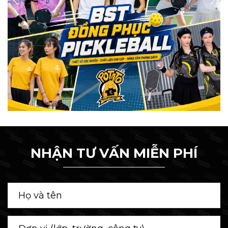
NHẬN TƯ VẤN MIỄN PHÍ