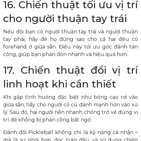
16. Chiến thuật tối ưu vị trí
cho người thuận tay trái
Nếu đội bạn có người thuận tay trái và người thuận
tay phải, hãy để họ đứng sao cho cả hai đều có
forehand ở giữa sân. Điều này tối ưu góc đánh tấn
công, giúp bạn phản đòn nhanh và hiệu quả hơn.
17. Chiến thuật đổi vị trí
linh hoạt khi cần thiết
Khi gặp tình huống đặc biệt như bóng cao rơi vào
giữa sân, hãy cho người có cú đánh mạnh hơn vào xử
lý. Sau đó, hai người nên nhanh chóng trở về đúng vị
trí để không bị phản công bất ngờ.
Đánh đôi Pickleball không chỉ là kỹ năng cá nhân –
mà là sự phối hợp, đọc trận đấu, và sử dụng chiến