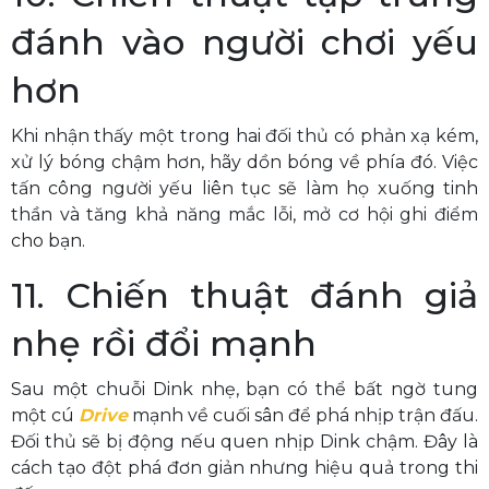
đánh vào người chơi yếu
hơn
Khi nhận thấy một trong hai đối thủ có phản xạ kém,
xử lý bóng chậm hơn, hãy dồn bóng về phía đó. Việc
tấn công người yếu liên tục sẽ làm họ xuống tinh
thần và tăng khả năng mắc lỗi, mở cơ hội ghi điểm
cho bạn.
11. Chiến thuật đánh giả
nhẹ rồi đổi mạnh
Sau một chuỗi Dink nhẹ, bạn có thể bất ngờ tung
một cú
Drive
mạnh về cuối sân để phá nhịp trận đấu.
Đối thủ sẽ bị động nếu quen nhịp Dink chậm. Đây là
cách tạo đột phá đơn giản nhưng hiệu quả trong thi