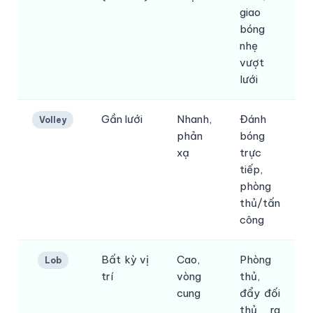
giao
bóng
nhẹ
vượt
lưới
Gần lưới
Nhanh,
Đánh
Volley
phản
bóng
k
xạ
trực
tiếp,
phòng
thủ/tấn
công
Bất kỳ vị
Cao,
Phòng
Lob
trí
vòng
thủ,
k
cung
đẩy đối
thủ ra