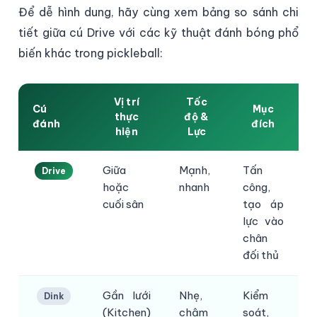
Để dễ hình dung, hãy cùng xem bảng so sánh chi
tiết giữa cú Drive với các kỹ thuật đánh bóng phổ
biến khác trong pickleball:
Vị trí
Tốc
Cú
Mục
thực
độ &
đánh
đích
hiện
Lực
Giữa
Mạnh,
Tấn
Drive
hoặc
nhanh
công,
k
cuối sân
tạo áp
lực vào
chân
đối thủ
Gần lưới
Nhẹ,
Kiểm
Dink
(Kitchen)
chậm
soát,
k