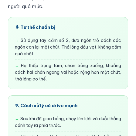
người quá mức.
🧍 Tư thế chuẩn bị
Sử dụng tay cầm số 2, đưa ngón trỏ cách các
ngón còn lại một chút. Thả lỏng đầu vợt, không cầm
quá chặt.
Hạ thấp trọng tâm, chân trùng xuống, khoảng
cách hai chân ngang vai hoặc rộng hơn một chút,
thả lỏng cơ thể.
🏃 Cách xử lý cú drive mạnh
Sau khi đỡ giao bóng, chạy lên lưới và duỗi thẳng
cánh tay ra phía trước.