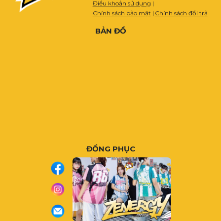
Điều khoản sử dụng
|
Chính sách bảo mật
|
Chính sách đổi trả
BẢN ĐỒ
ĐỒNG PHỤC