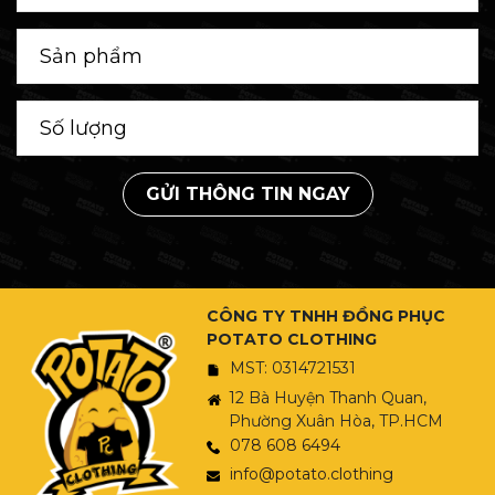
GỬI THÔNG TIN NGAY
CÔNG TY TNHH ĐỒNG PHỤC
POTATO CLOTHING
MST: 0314721531
12 Bà Huyện Thanh Quan,
Phường Xuân Hòa, TP.HCM
078 608 6494
info@potato.clothing