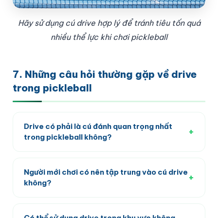
Hãy sử dụng cú drive hợp lý để tránh tiêu tốn quá
nhiều thể lực khi chơi pickleball
7. Những câu hỏi thường gặp về drive
trong pickleball
Drive có phải là cú đánh quan trọng nhất
+
trong pickleball không?
Drive là một cú đánh quan trọng trong pickleball,
nhưng không phải là duy nhất. Môn thể thao này
Người mới chơi có nên tập trung vào cú drive
+
yêu cầu sự kết hợp linh hoạt giữa nhiều kỹ thuật
không?
khác nhau. Người chơi thành thạo cần biết kết
Người mới chơi nên bắt đầu với các kỹ thuật cơ
hợp các cú đánh mạnh như drive với các cú đánh
bản như giao bóng, đánh trả giao bóng và di
Có thể sử dụng drive trong khu vực không