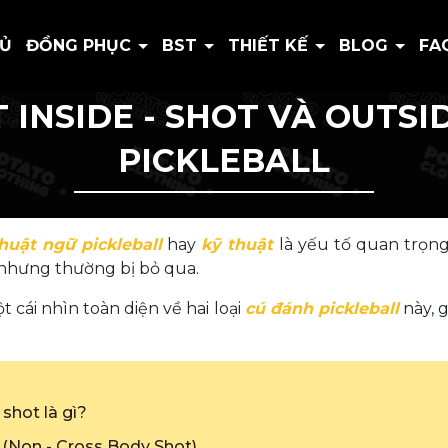
HỦ
ĐỒNG PHỤC
BST
THIẾT KẾ
BLOG
FA
 INSIDE - SHOT VÀ OUTSI
PICKLEBALL
huật ngữ pickleball
hay
kỹ thuật
là yếu tố quan trọng
g nhưng thường bị bỏ qua.
t cái nhìn toàn diện về hai loại
cú đánh pickleball
này, g
 shot là gì?
t (Non - Cross Body Shot)