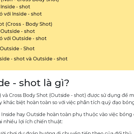
 Inside - shot
ó với Inside - shot
ot (Cross - Body Shot)
 Outside - shot
hó với Outside - shot
 Outside - Shot
side - shot và Outside - shot
de - shot là gì?
t) và Cross Body Shot (Outside - shot) được sử dụng để
y khác biệt hoàn toàn so với việc phân tích quỹ đạo bóng
à Inside hay Outside hoàn toàn phụ thuộc vào việc bóng
 nhiều lợi ích chiến thuật:
ời chơi dự đoán hướng di chuyển tiếp theo của đối thủ.