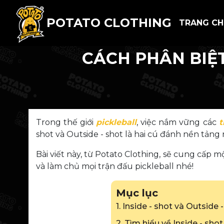
POTATO CLOTHING
TRANG C
CÁCH PHÂN BIỆT
Trong thế giới
pickleball
, việc nắm vững các
t
shot và Outside - shot là hai cú đánh nền tản
Bài viết này, từ Potato Clothing, sẽ cung cấp mộ
và làm chủ mọi trận đấu pickleball nhé!
Mục lục
1. Inside - shot và Outside -
2. Tìm hiểu về Inside - sho