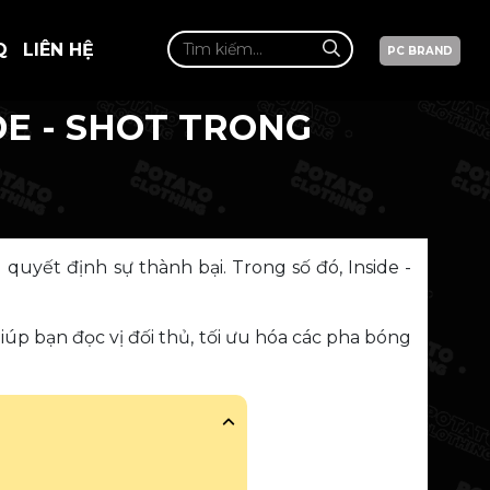
Q
LIÊN HỆ
PC BRAND
DE - SHOT TRONG
 quyết định sự thành bại. Trong số đó, Inside -
iúp bạn đọc vị đối thủ, tối ưu hóa các pha bóng