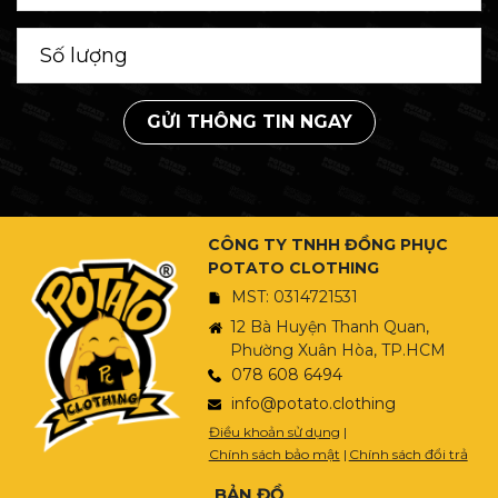
GỬI THÔNG TIN NGAY
CÔNG TY TNHH ĐỒNG PHỤC
POTATO CLOTHING
MST: 0314721531
12 Bà Huyện Thanh Quan,
Phường Xuân Hòa, TP.HCM
078 608 6494
info@potato.clothing
Điều khoản sử dụng
|
Chính sách bảo mật
|
Chính sách đổi trả
BẢN ĐỒ