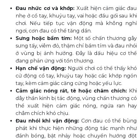
Đau nhức cơ và khớp:
Xuất hiện cảm giác đau
nhẹ ở cổ tay, khuỷu tay, vai hoặc đầu gối sau khi
chơi. Nếu tiếp tục vận động mà không nghỉ
ngơi, cơn đau có thể tăng dần.
Sưng hoặc bầm tím:
Một số chấn thương gây
sưng tấy, viêm đỏ, thậm chí bầm tím và đau nhói
ở vùng bị ảnh hưởng. Đây là dấu hiệu cơ thể
đang phản ứng với tổn thương.
Hạn chế vận động:
Người chơi có thể thấy khó
cử động cổ tay, khuỷu tay hoặc các khớp ngón
tay, kèm cảm giác căng cứng hoặc yếu lực.
Cảm giác nóng rát, tê hoặc châm chích:
Khi
dây thần kinh bị tác động, vùng chấn thương có
thể xuất hiện cảm giác nóng, ngứa ran hay
châm chích khó chịu.
Đau nhói khi vận động:
Cơn đau có thể bùng
phát khi thực hiện những động tác mạnh như
đánh bóng, bật nhảy hoặc chuyển hướng đột