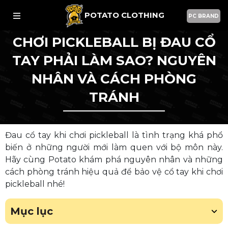
POTATO CLOTHING
PC BRAND
CHƠI PICKLEBALL BỊ ĐAU CỔ
TAY PHẢI LÀM SAO? NGUYÊN
NHÂN VÀ CÁCH PHÒNG
TRÁNH
Đau cổ tay khi chơi pickleball là tình trạng khá phổ
biến ở những người mới làm quen với bộ môn này.
Hãy cùng Potato khám phá nguyên nhân và những
cách phòng tránh hiệu quả để bảo vệ cổ tay khi chơi
pickleball nhé!
Mục lục