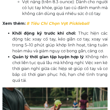
Vợt nặng (trên 8.3 ounce): Dành cho người
có lực tay khỏe, giúp tạo cú đánh mạnh mà
không cần dùng quá nhiều sức ở cổ tay.
Xem thêm:
8 Tiêu Chí Chọn Vợt Pickleball
Khởi động kỹ trước khi chơi:
Thực hiện các
động tác xoay cổ tay, kéo giãn cơ tay, xoay vai
trong 5–10 phút giúp khớp linh hoạt, tăng tuần
hoàn máu và giảm nguy cơ bong gân, căng cơ.
Quản lý thời gian tập luyện hợp lý
: Không nên
chơi liên tục quá lâu mà không nghỉ. Việc xen kẽ
thời gian nghỉ giữa các hiệp sẽ giúp cổ tay và cơ
bắp có thời gian phục hồi, hạn chế tình trạng
quá tải.