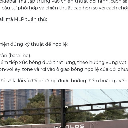
ckleball mà tập trung vào chiến thuật đội hình, cách
 cầu sự phối hợp và chiến thuật cao hơn so với cách chơ
ball mà MLP tuân thủ:
hiện đúng kỹ thuật để hợp lệ:
ân (baseline).
 điểm tiếp xúc bóng dưới thắt lưng, theo hướng vung vợt 
n-volley zone và rơi vào ô giao bóng hợp lệ của đối phư
đó sẽ là lỗi và đối phương được hưởng điểm hoặc quyền