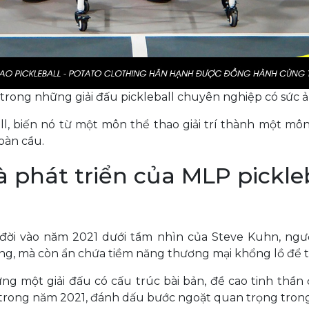
 trong những giải đấu pickleball chuyên nghiệp có sức ả
l, biến nó từ một môn thể thao giải trí thành một mô
oàn cầu.
à phát triển của MLP pickle
 đời vào năm 2021 dưới tầm nhìn của Steve Kuhn, người
đồng, mà còn ẩn chứa tiềm năng thương mại khổng lồ để
g một giải đấu có cấu trúc bài bản, đề cao tinh thần đ
y trong năm 2021, đánh dấu bước ngoặt quan trọng trong