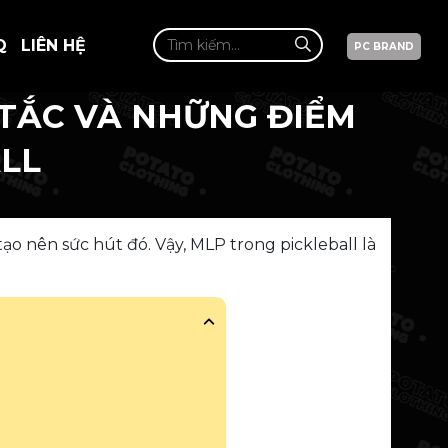
Q
LIÊN HỆ
PC BRAND
 TẮC VÀ NHỮNG ĐIỂM
ALL
ạo nên sức hút đó. Vậy, MLP trong pickleball là