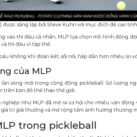
) được sáng lập bởi Steve Kuhn với mục đích đề cao tinh
ung vào thi đấu cá nhân, MLP lựa chọn mô hình đồng đội
à thi đấu vì tập thể.
 bầu không khí đoàn kết, sôi nổi, hấp dẫn hơn nhiều so v
động của MLP
 làn sóng mới trong cộng đồng pickleball. Số lượng n
trên bản đồ thể thao thế giới.
 nghiệp như MLP đã mở ra cơ hội cho nhiều vận động v
o giá trị giải thưởng và mở rộng tầm ảnh hưởng thương m
LP trong pickleball