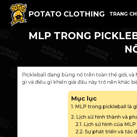
POTATO CLOTHING
TRANG C
MLP TRONG PICKLEB
NỔ
Pickleball đang bùng nổ trên toàn thế giới, và
gì và điều gì khiến giải đấu này trở nên khác b
Mục lục
1. MLP trong pickleball là g
2. Lịch sử hình thành và ph
2.1. Lịch sử hình của MLP
2.2. Sự phát triển và tá