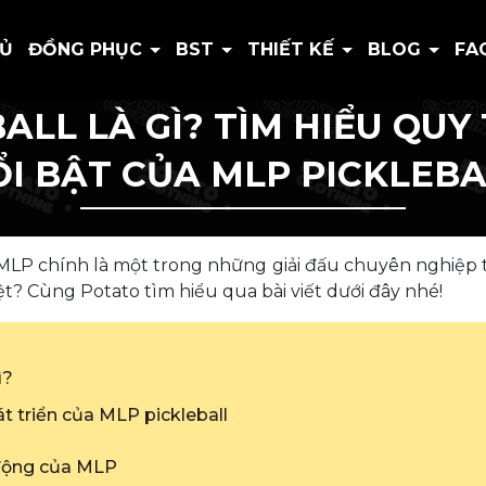
HỦ
ĐỒNG PHỤC
BST
THIẾT KẾ
BLOG
FA
ALL LÀ GÌ? TÌM HIỂU QUY
I BẬT CỦA MLP PICKLEB
 MLP chính là một trong những giải đấu chuyên nghiệp t
iệt? Cùng Potato tìm hiểu qua bài viết dưới đây nhé!
ì?
át triển của MLP pickleball
c động của MLP