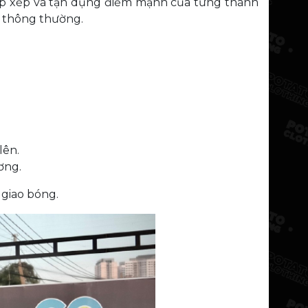
 sắp xếp và tận dụng điểm mạnh của từng thành
i thông thường.
lên.
ơng.
 giao bóng.