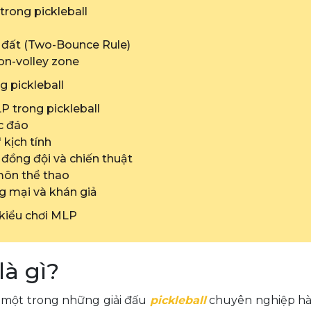
trong pickleball
m đất (Two-Bounce Rule)
non-volley zone
g pickleball
P trong pickleball
ộc đáo
 kịch tính
 đồng đội và chiến thuật
môn thể thao
ng mại và khán giả
 kiểu chơi MLP
là gì?
l, một trong những giải đấu
pickleball
chuyên nghiệp hàn