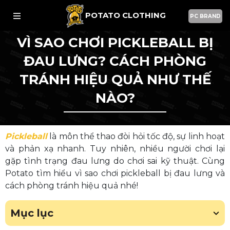
POTATO CLOTHING
PC BRAND
VÌ SAO CHƠI PICKLEBALL BỊ
ĐAU LƯNG? CÁCH PHÒNG
TRÁNH HIỆU QUẢ NHƯ THẾ
NÀO?
Pickleball
là môn thể thao đòi hỏi tốc độ, sự linh hoạt
và phản xạ nhanh. Tuy nhiên, nhiều người chơi lại
gặp tình trạng đau lưng do chơi sai kỹ thuật. Cùng
Potato tìm hiểu vì sao chơi pickleball bị đau lưng và
cách phòng tránh hiệu quả nhé!
Mục lục