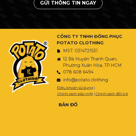
GỬI THÔNG TIN NGAY
CÔNG TY TNHH ĐỒNG PHỤC
POTATO CLOTHING
MST: 0314721531
12 Bà Huyện Thanh Quan,
Phường Xuân Hòa, TP.HCM
078 608 6494
info@potato.clothing
Điều khoản sử dụng
|
Chính sách bảo mật
|
Chính sách đổi trả
BẢN ĐỒ